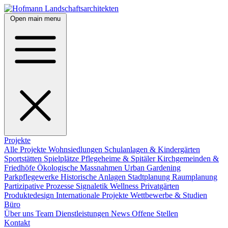
Open main menu
Projekte
Alle Projekte
Wohnsiedlungen
Schulanlagen & Kindergärten
Sportstätten
Spielplätze
Pflegeheime & Spitäler
Kirchgemeinden &
Friedhöfe
Ökologische Massnahmen
Urban Gardening
Parkpflegewerke
Historische Anlagen
Stadtplanung
Raumplanung
Partizipative Prozesse
Signaletik
Wellness
Privatgärten
Produktedesign
Internationale Projekte
Wettbewerbe & Studien
Büro
Über uns
Team
Dienstleistungen
News
Offene Stellen
Kontakt