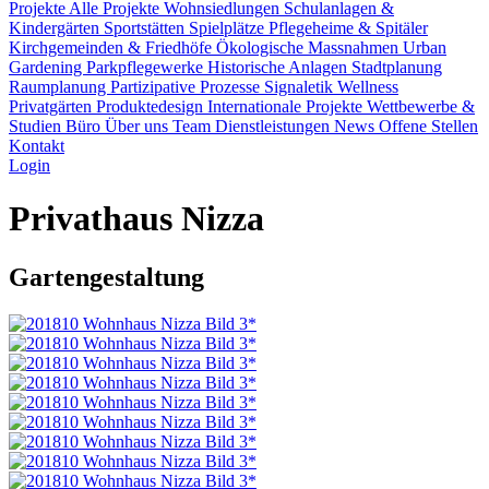
Projekte
Alle Projekte
Wohnsiedlungen
Schulanlagen &
Kindergärten
Sportstätten
Spielplätze
Pflegeheime & Spitäler
Kirchgemeinden & Friedhöfe
Ökologische Massnahmen
Urban
Gardening
Parkpflegewerke
Historische Anlagen
Stadtplanung
Raumplanung
Partizipative Prozesse
Signaletik
Wellness
Privatgärten
Produktedesign
Internationale Projekte
Wettbewerbe &
Studien
Büro
Über uns
Team
Dienstleistungen
News
Offene Stellen
Kontakt
Login
Privathaus Nizza
Gartengestaltung