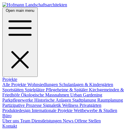
Open main menu
Projekte
Alle Projekte
Wohnsiedlungen
Schulanlagen & Kindergärten
Sportstätten
Spielplätze
Pflegeheime & Spitäler
Kirchgemeinden &
Friedhöfe
Ökologische Massnahmen
Urban Gardening
Parkpflegewerke
Historische Anlagen
Stadtplanung
Raumplanung
Partizipative Prozesse
Signaletik
Wellness
Privatgärten
Produktedesign
Internationale Projekte
Wettbewerbe & Studien
Büro
Über uns
Team
Dienstleistungen
News
Offene Stellen
Kontakt