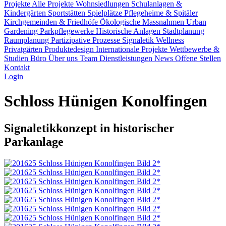
Projekte
Alle Projekte
Wohnsiedlungen
Schulanlagen &
Kindergärten
Sportstätten
Spielplätze
Pflegeheime & Spitäler
Kirchgemeinden & Friedhöfe
Ökologische Massnahmen
Urban
Gardening
Parkpflegewerke
Historische Anlagen
Stadtplanung
Raumplanung
Partizipative Prozesse
Signaletik
Wellness
Privatgärten
Produktedesign
Internationale Projekte
Wettbewerbe &
Studien
Büro
Über uns
Team
Dienstleistungen
News
Offene Stellen
Kontakt
Login
Schloss Hünigen Konolfingen
Signaletikkonzept in historischer
Parkanlage