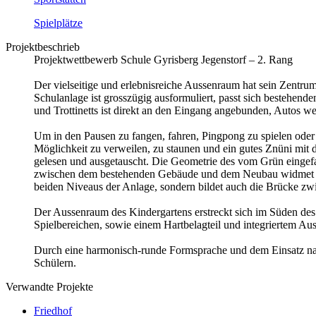
Spielplätze
Projektbeschrieb
Projektwettbewerb Schule Gyrisberg Jegenstorf – 2. Rang
Der vielseitige und erlebnisreiche Aussenraum hat sein Zentru
Schulanlage ist grosszügig ausformuliert, passt sich bestehen
und Trottinetts ist direkt an den Eingang angebunden, Autos we
Um in den Pausen zu fangen, fahren, Pingpong zu spielen oder m
Möglichkeit zu verweilen, zu staunen und ein gutes Znüni mit d
gelesen und ausgetauscht. Die Geometrie des vom Grün eingefas
zwischen dem bestehenden Gebäude und dem Neubau widmet sich
beiden Niveaus der Anlage, sondern bildet auch die Brücke zw
Der Aussenraum des Kindergartens erstreckt sich im Süden des
Spielbereichen, sowie einem Hartbelagteil und integriertem Aus
Durch eine harmonisch-runde Formsprache und dem Einsatz natü
Schülern.
Verwandte Projekte
Friedhof