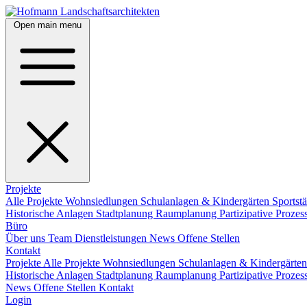
Open main menu
Projekte
Alle Projekte
Wohnsiedlungen
Schulanlagen & Kindergärten
Sportst
Historische Anlagen
Stadtplanung
Raumplanung
Partizipative Proze
Büro
Über uns
Team
Dienstleistungen
News
Offene Stellen
Kontakt
Projekte
Alle Projekte
Wohnsiedlungen
Schulanlagen & Kindergärte
Historische Anlagen
Stadtplanung
Raumplanung
Partizipative Proze
News
Offene Stellen
Kontakt
Login