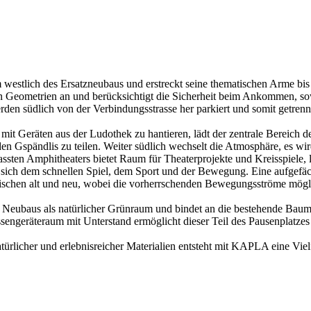
m westlich des Ersatzneubaus und erstreckt seine thematischen Arme bi
den Geometrien an und berücksichtigt die Sicherheit beim Ankommen, so
rden südlich von der Verbindungsstrasse her parkiert und somit getrenn
it Geräten aus der Ludothek zu hantieren, lädt der zentrale Bereich d
en Gspändlis zu teilen. Weiter südlich wechselt die Atmosphäre, es wi
sten Amphitheaters bietet Raum für Theaterprojekte und Kreisspiele, 
 dem schnellen Spiel, dem Sport und der Bewegung. Eine aufgefächer
ischen alt und neu, wobei die vorherrschenden Bewegungsströme möglic
 Neubaus als natürlicher Grünraum und bindet an die bestehende Baums
sengeräteraum mit Unterstand ermöglicht dieser Teil des Pausenplatzes
rlicher und erlebnisreicher Materialien entsteht mit KAPLA eine Viel