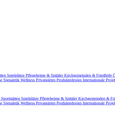
ätten
Spielplätze
Pflegeheime & Spitäler
Kirchgemeinden & Friedhöfe
Ö
sse
Signaletik
Wellness
Privatgärten
Produktedesign
Internationale Proj
n
Sportstätten
Spielplätze
Pflegeheime & Spitäler
Kirchgemeinden & Fr
sse
Signaletik
Wellness
Privatgärten
Produktedesign
Internationale Proj