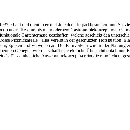
937 erbaut und dient in erster Linie den Tierparkbesuchern und Spazie
neubau des Restaurants mit modernem Gastronomiekonzept, mehr Garten
nktionale Gartenterrasse geschaffen, welche geschickt den unterschi
osse Picknickareale - alles vereint in der geschützten Hofsituation. Ein
n, Spielen und Verweilen an. Der Fahrverkehr wird in der Planung ents
henden Gehegen weisen, schafft eine einfache Übersichtlichkeit und
it ab. Das einheitliche Aussenraumkonzept vereint die räumlichen, gest