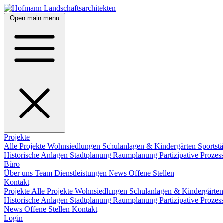
Open main menu
Projekte
Alle Projekte
Wohnsiedlungen
Schulanlagen & Kindergärten
Sportst
Historische Anlagen
Stadtplanung
Raumplanung
Partizipative Proze
Büro
Über uns
Team
Dienstleistungen
News
Offene Stellen
Kontakt
Projekte
Alle Projekte
Wohnsiedlungen
Schulanlagen & Kindergärte
Historische Anlagen
Stadtplanung
Raumplanung
Partizipative Proze
News
Offene Stellen
Kontakt
Login