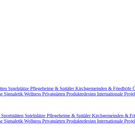
ätten
Spielplätze
Pflegeheime & Spitäler
Kirchgemeinden & Friedhöfe
Ö
sse
Signaletik
Wellness
Privatgärten
Produktedesign
Internationale Proj
n
Sportstätten
Spielplätze
Pflegeheime & Spitäler
Kirchgemeinden & Fr
sse
Signaletik
Wellness
Privatgärten
Produktedesign
Internationale Proj